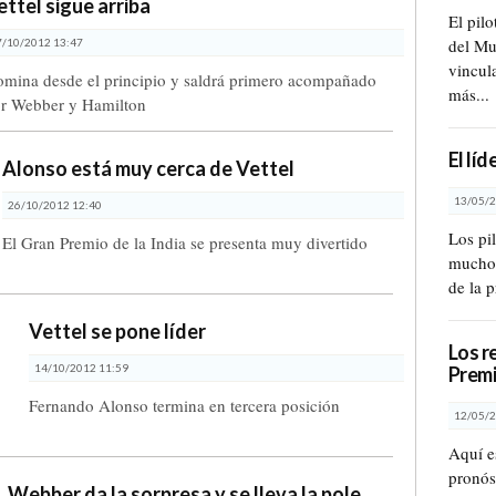
ettel sigue arriba
El pil
del Mu
7/10/2012 13:47
vincul
mina desde el principio y saldrá primero acompañado
más...
r Webber y Hamilton
El lí
Alonso está muy cerca de Vettel
13/05/2
26/10/2012 12:40
Los pi
El Gran Premio de la India se presenta muy divertido
muchos
de la 
Vettel se pone líder
Los r
14/10/2012 11:59
Premi
Fernando Alonso termina en tercera posición
12/05/2
Aquí e
pronóst
Webber da la sorpresa y se lleva la pole