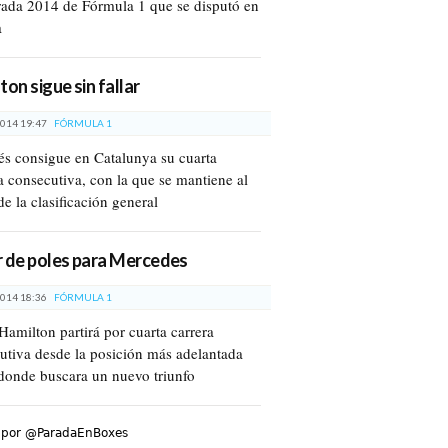
ada 2014 de Fórmula 1 que se disputó en
a
ton sigue sin fallar
014 19:47
FÓRMULA 1
lés consigue en Catalunya su cuarta
ia consecutiva, con la que se mantiene al
de la clasificación general
 de poles para Mercedes
014 18:36
FÓRMULA 1
Hamilton partirá por cuarta carrera
utiva desde la posición más adelantada
donde buscara un nuevo triunfo
 por @ParadaEnBoxes