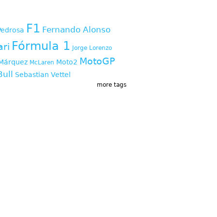
s
F1
Fernando Alonso
Pedrosa
Fórmula 1
ari
Jorge Lorenzo
MotoGP
Márquez
Moto2
McLaren
Bull
Sebastian Vettel
more tags