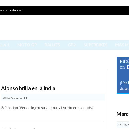
os comentarios
LA 1
MOTO GP
RALLIES
GP2
SUPERBIKES
MÁS 
Publ
en 
¡Una 
Alonso brilla en la India
darte
28/10/2012 13:14
últ
Sebastian Vettel logra su cuarta victoria consecutiva
Marc
14/05/2