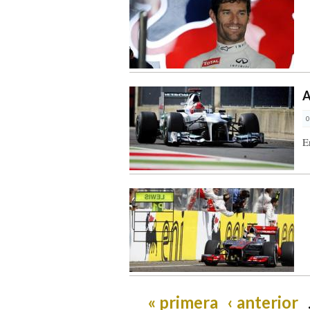
A
0
E
« primera
‹ anterior