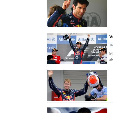
V
0
Ma
a