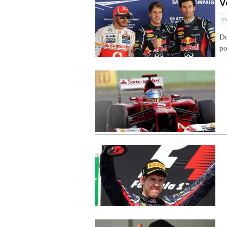
V
2
Do
po