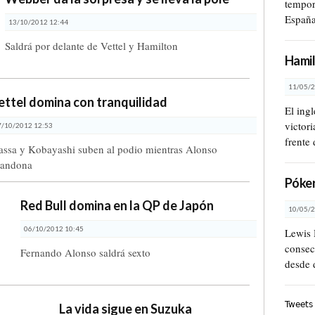
tempor
Españ
13/10/2012 12:44
Saldrá por delante de Vettel y Hamilton
Hamil
11/05/2
ettel domina con tranquilidad
El ing
victor
7/10/2012 12:53
frente 
ssa y Kobayashi suben al podio mientras Alonso
bandona
Póker
Red Bull domina en la QP de Japón
10/05/2
06/10/2012 10:45
Lewis 
consec
Fernando Alonso saldrá sexto
desde 
Tweets
La vida sigue en Suzuka