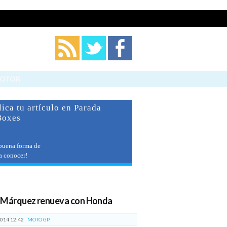
Cerrar
MOTOR
ica tu artículo en Parada
Boxes
buena forma de
 a conocer!
imos artículos
 Márquez renueva con Honda
014 12:42
MOTO GP