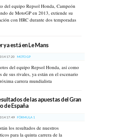
oto del equipo Repsol Honda, Campeón
ndo de MotoGP en 2013, extiende su
ación con HRC durante dos temporadas
der ya está en Le Mans
014 17:20
MOTO GP
lotos del equipo Repsol Honda, así como
 de sus rivales, ya están en el escenario
próxima carrera mundialista
esultados de las apuestas del Gran
o de España
014 17:49
FÓRMULA 1
stán los resultados de nuestros
icos para la quinta carrera de la