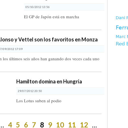
tag
05/10/2012 13:56
El GP de Japón está en marcha
Dani 
Ferr
Marc 
lonso y Vettel son los favoritos en Monza
Red 
7/09/2012 17:09
n los últimos seis años han ganando dos veces cada uno
Hamilton domina en Hungría
29/07/2012 20:50
Los Lotus suben al podio
…
4
5
6
7
8
9
10
11
12
…