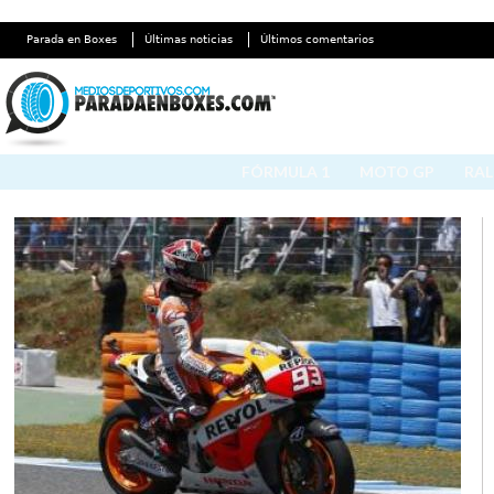
Parada en Boxes
Últimas noticias
Últimos comentarios
FÓRMULA 1
MOTO GP
RAL