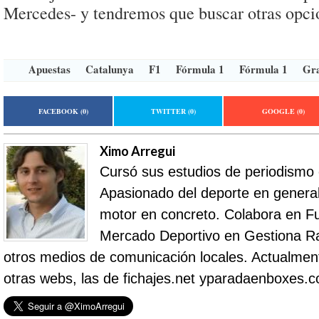
Mercedes- y tendremos que buscar otras opci
Apuestas
Catalunya
F1
Fórmula 1
Fórmula 1
Gra
FACEBOOK
(0)
TWITTER
(0)
GOOGLE
(0)
Ximo Arregui
Cursó sus estudios de periodismo
Apasionado del deporte en general 
motor en concreto. Colabora en Fu
Mercado Deportivo en Gestiona R
otros medios de comunicación locales. Actualment
otras webs, las de fichajes.net yparadaenboxes.