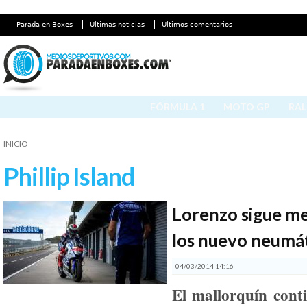
Parada en Boxes
Últimas noticias
Últimos comentarios
FÓRMULA 1
MOTO GP
RAL
INICIO
Phillip Island
Lorenzo sigue m
los nuevo neumá
04/03/2014 14:16
El mallorquín cont