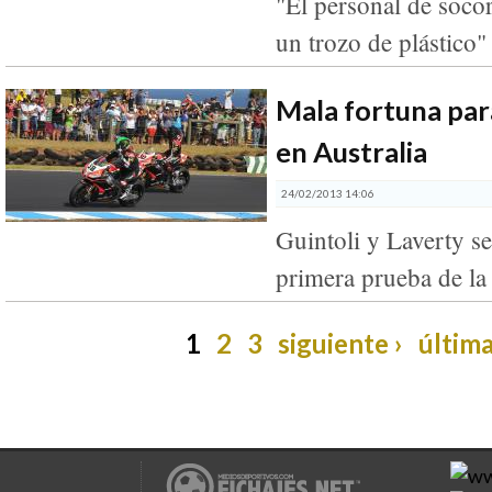
"El personal de soc
un trozo de plástico"
Mala fortuna par
en Australia
24/02/2013 14:06
Guintoli y Laverty s
primera prueba de l
1
2
3
siguiente ›
última