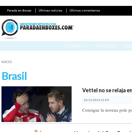
Parada en Boxes
Últimas noticias
Últimos comentarios
FÓRMULA 1
MOTO GP
RAL
INICIO
Brasil
Vettel no se relaja en
23/11/2013 21:09
Consigue la novena pole po