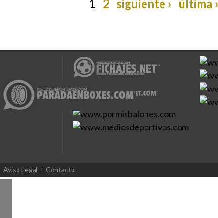
1
2
siguiente ›
última 
Aviso Legal
Contacto