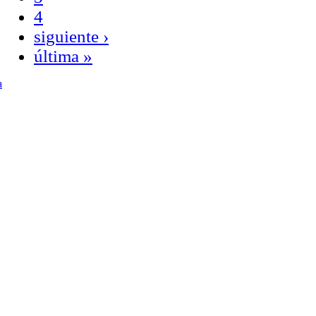
4
siguiente ›
última »
a