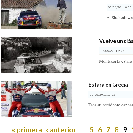
08/06/2011 8:55
El Shakedown 
Vuelve un clá
07/06/2011 9:07
Montecarlo estará 
Estará en Grecia
05/06/2011 13:25
Tras su accidente espera
« primera
‹ anterior
…
5
6
7
8
9