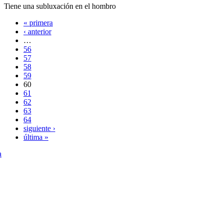
Tiene una subluxación en el hombro
« primera
‹ anterior
…
56
57
58
59
60
61
62
63
64
siguiente ›
última »
a