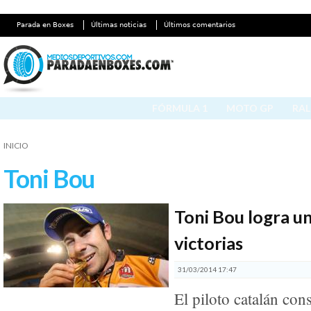
Parada en Boxes
Últimas noticias
Últimos comentarios
FÓRMULA 1
MOTO GP
RAL
INICIO
Toni Bou
Toni Bou logra u
victorias
31/03/2014 17:47
El piloto catalán con