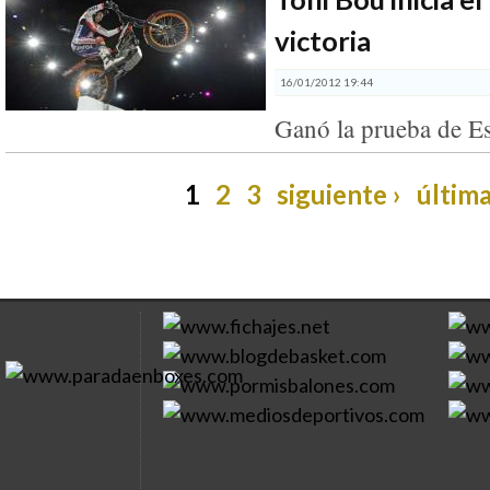
victoria
16/01/2012 19:44
Ganó la prueba de E
1
2
3
siguiente ›
última