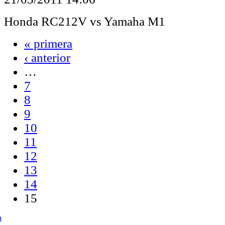
Honda RC212V vs Yamaha M1
« primera
‹ anterior
…
7
8
9
10
11
12
13
14
15
a