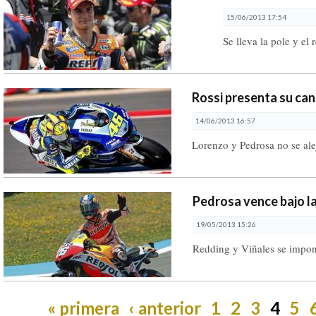
15/06/2013 17:54
Se lleva la pole y el 
Rossi presenta su ca
14/06/2013 16:57
Lorenzo y Pedrosa no se alej
Pedrosa vence bajo la
19/05/2013 15:26
Redding y Viñales se impo
« primera
‹ anterior
1
2
3
4
5