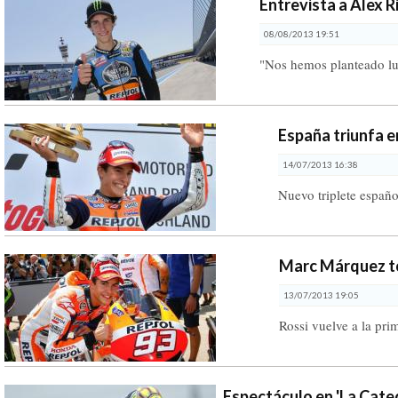
Entrevista a Álex R
08/08/2013 19:51
"Nos hemos planteado luc
España triunfa 
14/07/2013 16:38
Nuevo triplete españ
Marc Márquez t
13/07/2013 19:05
Rossi vuelve a la prim
Espectáculo en 'La Cated