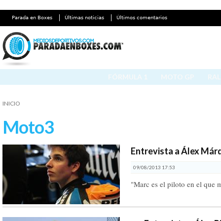
Parada en Boxes
Últimas noticias
Últimos comentarios
FÓRMULA 1
MOTO GP
RAL
INICIO
Moto3
Entrevista a Álex Már
09/08/2013 17:53
"Marc es el piloto en el que m