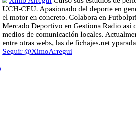
Ximo Arregui
Cursó sus estudios de peri
UCH-CEU. Apasionado del deporte en gener
el motor en concreto. Colabora en Futbolpr
Mercado Deportivo en Gestiona Radio así 
medios de comunicación locales. Actualmen
entre otras webs, las de fichajes.net ypara
Seguir @XimoArregui
a