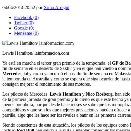
04/04/2014 20:52
por
Ximo Arregui
Facebook
(0)
Twitter
(0)
Google
(0)
Menéame
(0)
Lewis Hamilton/ lainformacion.com
Ya está en marcha el tercer gran premio de la temporada, el
GP de Ba
fin de semana en el desierto de Sakhir y en el que han vuelto a domi
Mercedes
, tal y como ya ocurrió el pasado fin de semana en Malaysia
la temporada en Australia y como se espera que siga ocurriendo hasta 
consigan mejorar el rendimiento de sus motores.
Los pilotos de Mercedes,
Lewis Hamilton
y
Nico Rosberg
, han sid
de la primera jornada de gran premio y lo cierto es que este hecho ya 
menos por ahora, porque desde hace meses se sabe que los monoplaz
competitivos y que son los que mejores prestaciones pueden ofrecer a 
parrilla, algo que les hace ser los rivales a batir en las primeras carrer
Siendo conscientes de esta situación, los pilotos de los equipos como
incluso
Red Bull
han salido a la pista a intentar conseguir los mejores