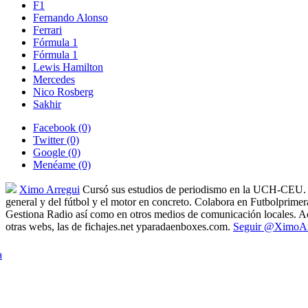
F1
Fernando Alonso
Ferrari
Fórmula 1
Fórmula 1
Lewis Hamilton
Mercedes
Nico Rosberg
Sakhir
Facebook
(0)
Twitter
(0)
Google
(0)
Menéame
(0)
Ximo Arregui
Cursó sus estudios de periodismo en la UCH-CEU. 
general y del fútbol y el motor en concreto. Colabora en Futbolprime
Gestiona Radio así como en otros medios de comunicación locales. Ac
otras webs, las de fichajes.net yparadaenboxes.com.
Seguir @XimoAr
a