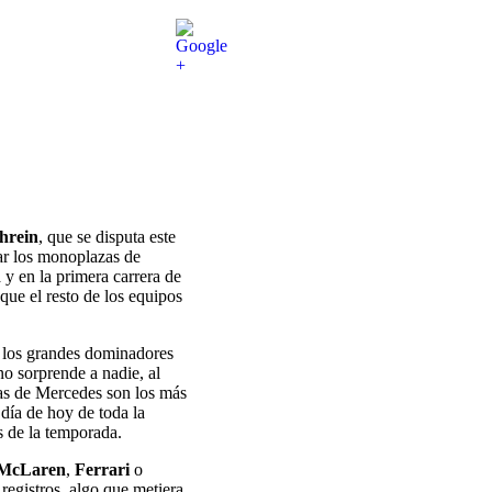
hrein
, que se disputa este
nar los monoplazas de
 y en la primera carrera de
que el resto de los equipos
o los grandes dominadores
no sorprende a nadie, al
as de Mercedes son los más
día de hoy de toda la
as de la temporada.
McLaren
,
Ferrari
o
 registros, algo que metiera