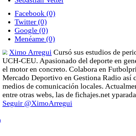
Facebook
(0)
Twitter
(0)
Google
(0)
Menéame
(0)
Ximo Arregui
Cursó sus estudios de peri
UCH-CEU. Apasionado del deporte en gener
el motor en concreto. Colabora en Futbolpr
Mercado Deportivo en Gestiona Radio así 
medios de comunicación locales. Actualmen
entre otras webs, las de fichajes.net ypara
Seguir @XimoArregui
a