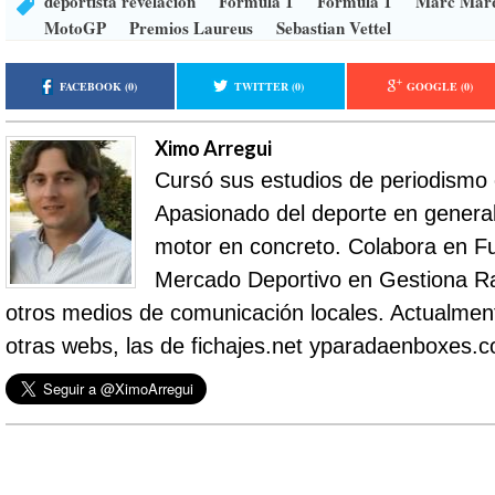
deportista revelación
Fórmula 1
Fórmula 1
Marc Már
MotoGP
Premios Laureus
Sebastian Vettel
FACEBOOK
(0)
TWITTER
(0)
GOOGLE
(0)
Ximo Arregui
Cursó sus estudios de periodismo
Apasionado del deporte en general 
motor en concreto. Colabora en Fu
Mercado Deportivo en Gestiona R
otros medios de comunicación locales. Actualment
otras webs, las de fichajes.net yparadaenboxes.