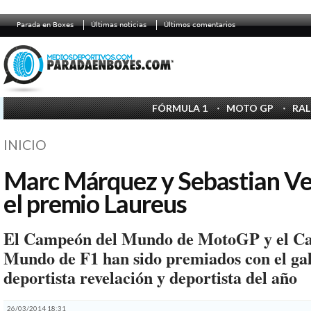
Parada en Boxes
Últimas noticias
Últimos comentarios
FÓRMULA 1
MOTO GP
RAL
INICIO
Marc Márquez y Sebastian Vet
el premio Laureus
El Campeón del Mundo de MotoGP y el C
Mundo de F1 han sido premiados con el ga
deportista revelación y deportista del año
26/03/2014 18:31