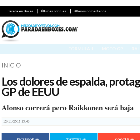
Parada en Boxes
Últimas noticias
Últimos comentarios
FÓRMULA 1
MOTO GP
RAL
INICIO
Los dolores de espalda, protag
GP de EEUU
Alonso correrá pero Raikkonen será baja
12/11/2013 13:46
FACEBOOK
(0)
TWITTER
(0)
GOOGLE
(0)