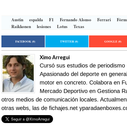
Austin
espalda
F1
Fernando Alonso
Ferrari
Fórm
Raikkonen
lesiones
Lotus
Texas
FACEBOOK
(0)
TWITTER
(0)
GOOGLE
(0)
Ximo Arregui
Cursó sus estudios de periodismo
Apasionado del deporte en general 
motor en concreto. Colabora en Fu
Mercado Deportivo en Gestiona R
otros medios de comunicación locales. Actualment
otras webs, las de fichajes.net yparadaenboxes.