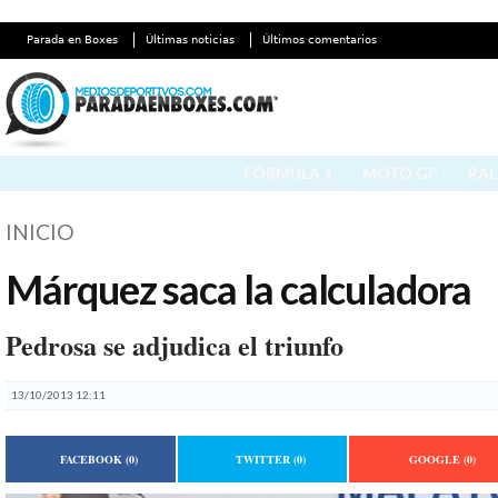
Parada en Boxes
Últimas noticias
Últimos comentarios
FÓRMULA 1
MOTO GP
RAL
INICIO
Márquez saca la calculadora
Pedrosa se adjudica el triunfo
13/10/2013 12:11
FACEBOOK
(0)
TWITTER
(0)
GOOGLE
(0)