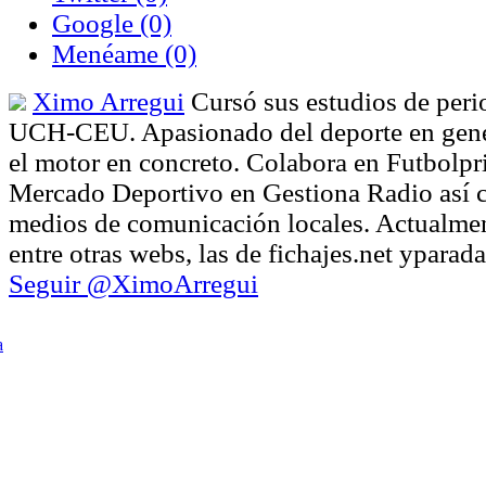
Google
(0)
Menéame
(0)
Ximo Arregui
Cursó sus estudios de peri
UCH-CEU. Apasionado del deporte en gener
el motor en concreto. Colabora en Futbolpr
Mercado Deportivo en Gestiona Radio así 
medios de comunicación locales. Actualmen
entre otras webs, las de fichajes.net ypara
Seguir @XimoArregui
a