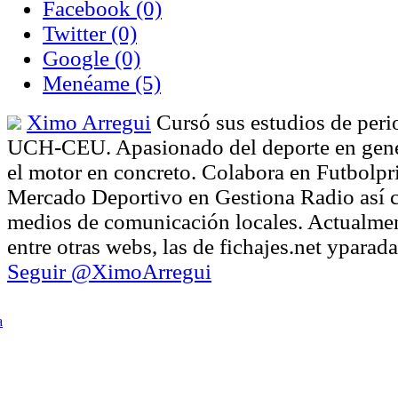
Facebook
(0)
Twitter
(0)
Google
(0)
Menéame
(5)
Ximo Arregui
Cursó sus estudios de peri
UCH-CEU. Apasionado del deporte en gener
el motor en concreto. Colabora en Futbolpr
Mercado Deportivo en Gestiona Radio así 
medios de comunicación locales. Actualmen
entre otras webs, las de fichajes.net ypara
Seguir @XimoArregui
a