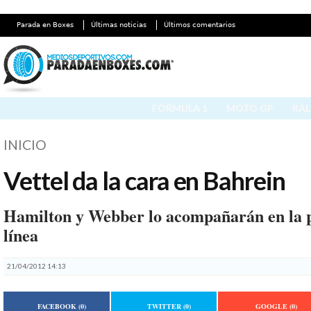
Parada en Boxes
Últimas noticias
Últimos comentarios
FÓRMULA 1
MOTO GP
RAL
INICIO
Vettel da la cara en Bahrein
Hamilton y Webber lo acompañarán en la 
línea
21/04/2012 14:13
FACEBOOK
(0)
TWITTER
(0)
GOOGLE
(0)