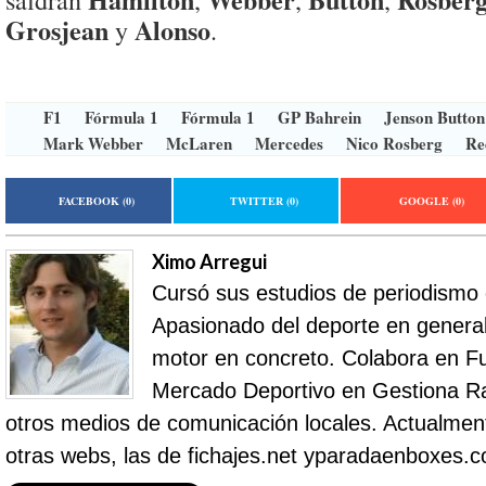
saldrán
,
,
,
Grosjean
Alonso
y
.
F1
Fórmula 1
Fórmula 1
GP Bahrein
Jenson Button
Mark Webber
McLaren
Mercedes
Nico Rosberg
Re
FACEBOOK
(0)
TWITTER
(0)
GOOGLE
(0)
Ximo Arregui
Cursó sus estudios de periodismo
Apasionado del deporte en general 
motor en concreto. Colabora en Fu
Mercado Deportivo en Gestiona R
otros medios de comunicación locales. Actualment
otras webs, las de fichajes.net yparadaenboxes.