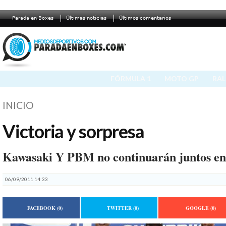
Parada en Boxes
Últimas noticias
Últimos comentarios
FÓRMULA 1
MOTO GP
RAL
INICIO
Victoria y sorpresa
Kawasaki Y PBM no continuarán juntos e
06/09/2011 14:33
FACEBOOK
(0)
TWITTER
(0)
GOOGLE
(0)