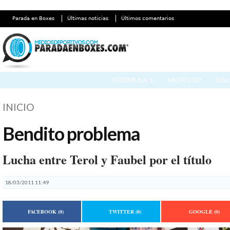
Parada en Boxes
Últimas noticias
Últimos comentarios
FÓRMULA 1
MOTO GP
RAL
INICIO
Bendito problema
Lucha entre Terol y Faubel por el título
18/03/2011 11:49
FACEBOOK
(0)
TWITTER
(0)
GOOGLE
(0)