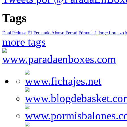
Tags
Dani Pedrosa
F1
Fernando Alonso
Ferrari
Fórmula 1
Jorge Lorenzo
more tags